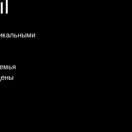
l
никальными
семья
цены