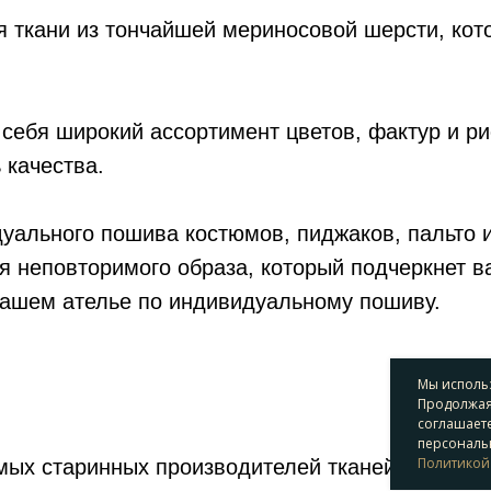
я ткани из тончайшей мериносовой шерсти, кот
 себя широкий ассортимент цветов, фактур и ри
 качества.
уального пошива костюмов, пиджаков, пальто 
я неповторимого образа, который подчеркнет в
нашем ателье по индивидуальному пошиву.
Мы использ
Продолжая 
соглашаете
персональн
Политикой
амых старинных производителей тканей для му