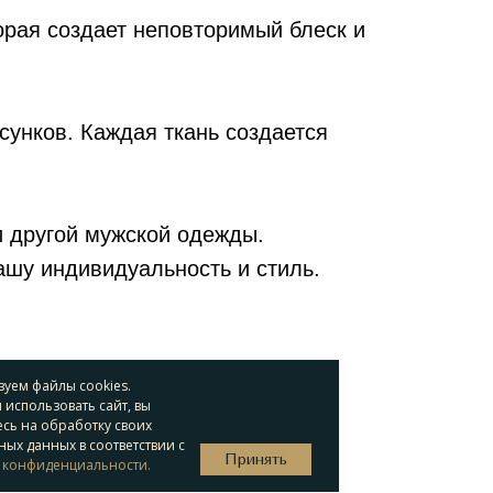
орая создает неповторимый блеск и
сунков. Каждая ткань создается
и другой мужской одежды.
ашу индивидуальность и стиль.
уем файлы cookies.
использовать сайт, вы
сь на обработку своих
ых данных в соответствии с
Принять
 конфиденциальности.
жской одежды в мире. Она была